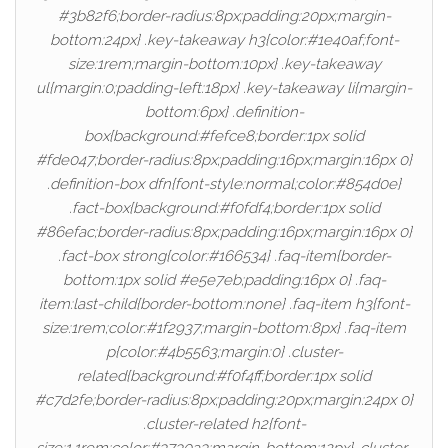
#3b82f6;border-radius:8px;padding:20px;margin-
bottom:24px} .key-takeaway h3{color:#1e40af;font-
size:1rem;margin-bottom:10px} .key-takeaway
ul{margin:0;padding-left:18px} .key-takeaway li{margin-
bottom:6px} .definition-
box{background:#fefce8;border:1px solid
#fde047;border-radius:8px;padding:16px;margin:16px 0}
.definition-box dfn{font-style:normal;color:#854d0e}
.fact-box{background:#f0fdf4;border:1px solid
#86efac;border-radius:8px;padding:16px;margin:16px 0}
.fact-box strong{color:#166534} .faq-item{border-
bottom:1px solid #e5e7eb;padding:16px 0} .faq-
item:last-child{border-bottom:none} .faq-item h3{font-
size:1rem;color:#1f2937;margin-bottom:8px} .faq-item
p{color:#4b5563;margin:0} .cluster-
related{background:#f0f4ff;border:1px solid
#c7d2fe;border-radius:8px;padding:20px;margin:24px 0}
.cluster-related h2{font-
size:1.1rem;color:#3730a3;margin-bottom:12px} .cluster-