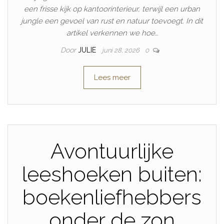
een frisse kijk op kantoorinterieur, terwijl een urban
jungle een gevoel van rust en natuur toevoegt. In dit
artikel verkennen we hoe…
Door
JULIE
juni 28, 2026
0
Lees meer
Avontuurlijke
leeshoeken buiten:
boekenliefhebbers
onder de zon