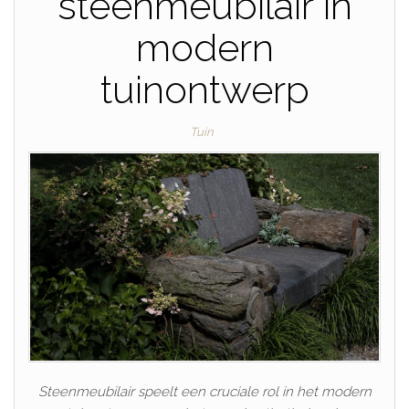
steenmeubilair in
modern
tuinontwerp
Tuin
Steenmeubilair speelt een cruciale rol in het modern