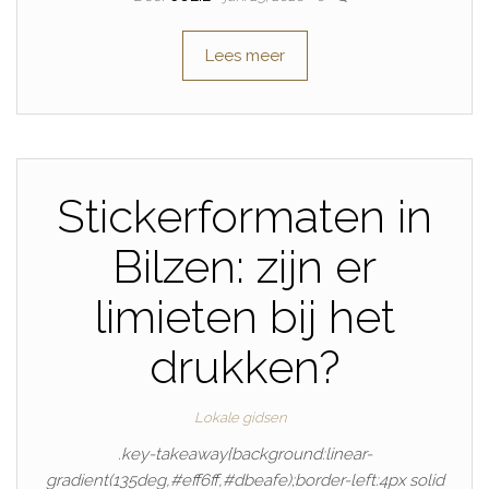
Lees meer
Stickerformaten in
Bilzen: zijn er
limieten bij het
drukken?
Lokale gidsen
.key-takeaway{background:linear-
gradient(135deg,#eff6ff,#dbeafe);border-left:4px solid