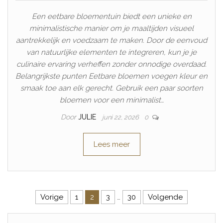
Een eetbare bloementuin biedt een unieke en
minimalistische manier om je maaltijden visueel
aantrekkelijk en voedzaam te maken. Door de eenvoud
van natuurlijke elementen te integreren, kun je je
culinaire ervaring verheffen zonder onnodige overdaad.
Belangrijkste punten Eetbare bloemen voegen kleur en
smaak toe aan elk gerecht. Gebruik een paar soorten
bloemen voor een minimalist…
Door
JULIE
juni 22, 2026
0
Lees meer
Berichten paginering
Vorige
1
2
3
…
30
Volgende