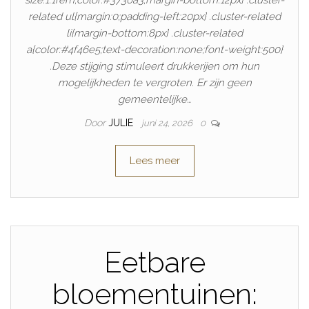
related ul{margin:0;padding-left:20px} .cluster-related
li{margin-bottom:8px} .cluster-related
a{color:#4f46e5;text-decoration:none;font-weight:500}
.Deze stijging stimuleert drukkerijen om hun
mogelijkheden te vergroten. Er zijn geen
gemeentelijke…
Door
JULIE
juni 24, 2026
0
Lees meer
Eetbare
bloementuinen: