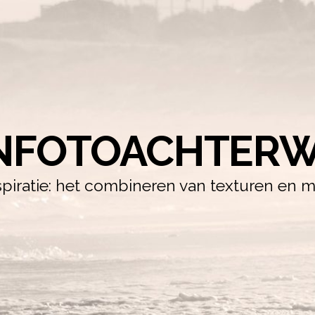
NFOTOACHTERW
iratie: het combineren van texturen en m