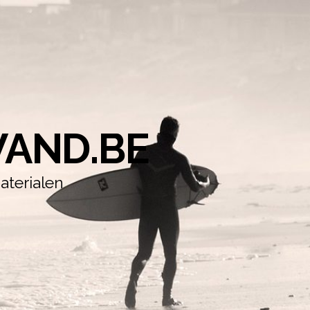
AND.BE
aterialen