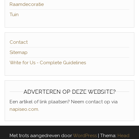
Raamdecoratie
Tuin
Contact
Sitemap
Write for Us - Complete Guidelines
ADVERTEREN OP DEZE WEBSITE?
Een artikel of link plaatsen? Neem contact op via
napiseo.com
.
Met trots aangedreven door
WordPress
|
Thema:
Head