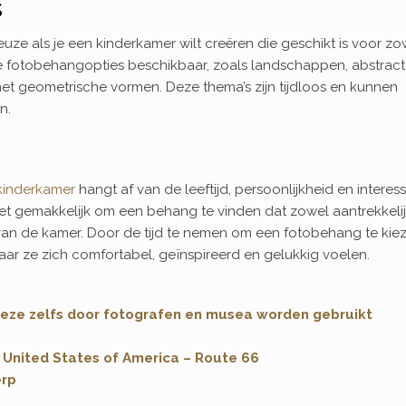
s
uze als je een kinderkamer wilt creëren die geschikt is voor zo
ale fotobehangopties beschikbaar, zoals landschappen, abstrac
met geometrische vormen. Deze thema’s zijn tijdloos en kunnen
n.
kinderkamer
hangt af van de leeftijd, persoonlijkheid en interes
het gemakkelijk om een behang te vinden dat zowel aantrekkelij
ma van de kamer. Door de tijd te nemen om een fotobehang te kie
 waar ze zich comfortabel, geïnspireerd en gelukkig voelen.
 deze zelfs door fotografen en musea worden gebruikt
e United States of America – Route 66
erp