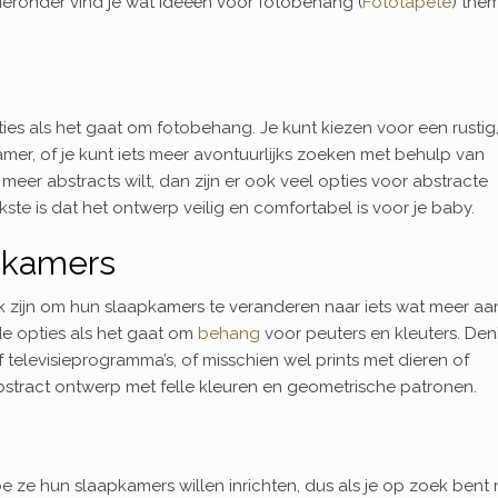
eronder vind je wat ideeën voor fotobehang (
Fototapete
) them
ies als het gaat om fotobehang. Je kunt kiezen voor een rustig
amer, of je kunt iets meer avontuurlijks zoeken met behulp van
ts meer abstracts wilt, dan zijn er ook veel opties voor abstracte
ste is dat het ontwerp veilig en comfortabel is voor je baby.
pkamers
k zijn om hun slaapkamers te veranderen naar iets wat meer aan
nde opties als het gaat om
behang
voor peuters en kleuters. Den
f televisieprogramma’s, of misschien wel prints met dieren of
stract ontwerp met felle kleuren en geometrische patronen.
e ze hun slaapkamers willen inrichten, dus als je op zoek bent 