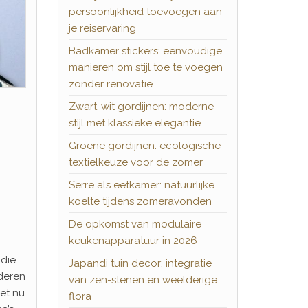
persoonlijkheid toevoegen aan
je reiservaring
Badkamer stickers: eenvoudige
manieren om stijl toe te voegen
zonder renovatie
Zwart-wit gordijnen: moderne
stijl met klassieke elegantie
Groene gordijnen: ecologische
textielkeuze voor de zomer
Serre als eetkamer: natuurlijke
koelte tijdens zomeravonden
De opkomst van modulaire
keukenapparatuur in 2026
 die
Japandi tuin decor: integratie
deren
van zen-stenen en weelderige
het nu
flora