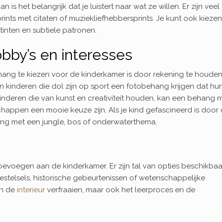
s het belangrijk dat je luistert naar wat ze willen. Er zijn veel
ints met citaten of muziekliefhebbersprints. Je kunt ook kieze
tinten en subtiele patronen.
bby’s en interesses
ng te kiezen voor de kinderkamer is door rekening te houde
n kinderen die dol zijn op sport een fotobehang krijgen dat hu
kinderen die van kunst en creativiteit houden, kan een behang 
chappen een mooie keuze zijn. Als je kind gefascineerd is door
ng met een jungle, bos of onderwaterthema.
voegen aan de kinderkamer. Er zijn tal van opties beschikbaa
stelsels, historische gebeurtenissen of wetenschappelijke
en de
interieur
verfraaien, maar ook het leerproces en de