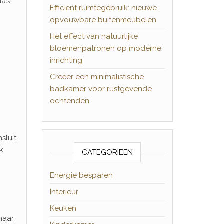
a’s
Efficiënt ruimtegebruik: nieuwe
opvouwbare buitenmeubelen
Het effect van natuurlijke
bloemenpatronen op moderne
,
inrichting
Creëer een minimalistische
badkamer voor rustgevende
ochtenden
sluit
k
CATEGORIEËN
Energie besparen
Interieur
Keuken
naar