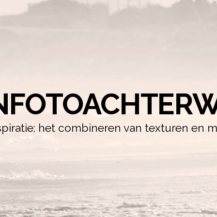
NFOTOACHTERW
iratie: het combineren van texturen en m