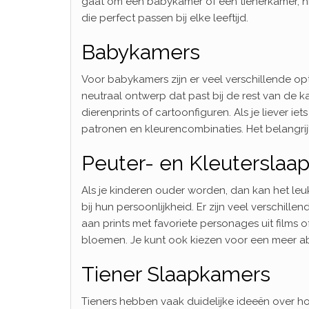
gaat om een babykamer of een tienerkamer, hi
die perfect passen bij elke leeftijd.
Babykamers
Voor babykamers zijn er veel verschillende opt
neutraal ontwerp dat past bij de rest van de k
dierenprints of cartoonfiguren. Als je liever ie
patronen en kleurencombinaties. Het belangrijk
Peuter- en Kleuterslaa
Als je kinderen ouder worden, dan kan het leu
bij hun persoonlijkheid. Er zijn veel verschille
aan prints met favoriete personages uit films o
bloemen. Je kunt ook kiezen voor een meer ab
Tiener Slaapkamers
Tieners hebben vaak duidelijke ideeën over ho