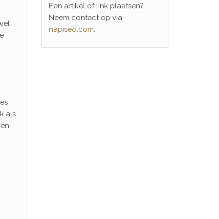
Een artikel of link plaatsen?
Neem contact op via
wel
napiseo.com
.
te
ses
k als
zen