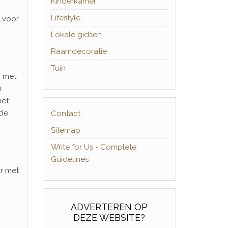
Kinderkamer
Lifestyle
n voor
Lokale gidsen
Raamdecoratie
Tuin
n met
n
met
 de
Contact
Sitemap
Write for Us - Complete
Guidelines
r met
ADVERTEREN OP
DEZE WEBSITE?