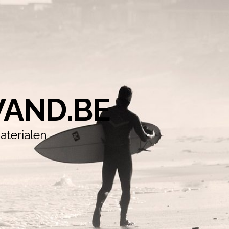
AND.BE
aterialen