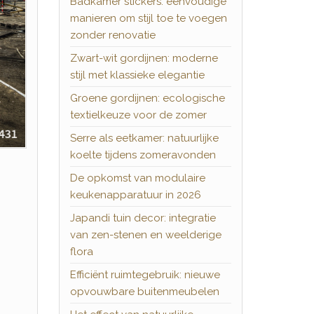
Badkamer stickers: eenvoudige
manieren om stijl toe te voegen
zonder renovatie
Zwart-wit gordijnen: moderne
stijl met klassieke elegantie
Groene gordijnen: ecologische
textielkeuze voor de zomer
Serre als eetkamer: natuurlijke
koelte tijdens zomeravonden
De opkomst van modulaire
keukenapparatuur in 2026
Japandi tuin decor: integratie
van zen-stenen en weelderige
flora
Efficiënt ruimtegebruik: nieuwe
opvouwbare buitenmeubelen