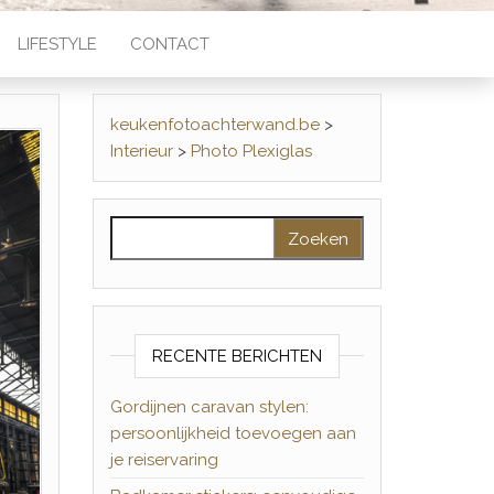
LIFESTYLE
CONTACT
keukenfotoachterwand.be
>
Interieur
>
Photo Plexiglas
Zoeken naar:
RECENTE BERICHTEN
Gordijnen caravan stylen:
persoonlijkheid toevoegen aan
je reiservaring