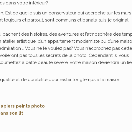
es dans votre intérieur?
. Est ce que je suis un conservateur qui accroche sur les murs
toujours et partout, sont communs et banals, suis-je original,
ui cachent des histoires, des aventures et l’atmosphère des tem
 atelier artistique, d’un appartement moderniste ou d’une maiso
 l’admiration … Vous ne le voulez pas? Vous n’accrochez pas cette
voileront pas tous les secrets de la photo. Cependant, si vous
 soumettez à cette beauté sévère, votre maison deviendra un li
alité et de durabilité pour rester longtemps à la maison.
Papiers peints photo
ans son lit