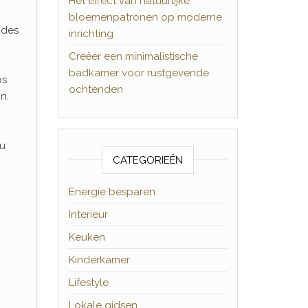
Het effect van natuurlijke
bloemenpatronen op moderne
 des
inrichting
Creëer een minimalistische
badkamer voor rustgevende
ps
ochtenden
n.
eu
CATEGORIEËN
Energie besparen
Interieur
Keuken
Kinderkamer
Lifestyle
Lokale gidsen