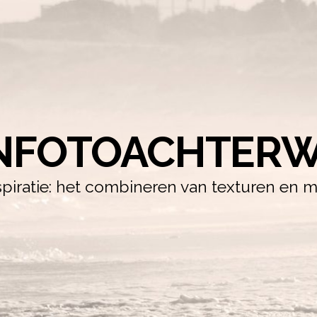
NFOTOACHTERW
iratie: het combineren van texturen en m