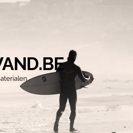
AND.BE
aterialen