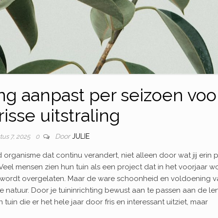
ing aanpast per seizoen voo
risse uitstraling
Door
JULIE
tus 7, 2025
0
 organisme dat continu verandert, niet alleen door wat jij erin p
eel mensen zien hun tuin als een project dat in het voorjaar w
t wordt overgelaten. Maar de ware schoonheid en voldoening v
e natuur. Door je tuininrichting bewust aan te passen aan de len
 tuin die er het hele jaar door fris en interessant uitziet, maar