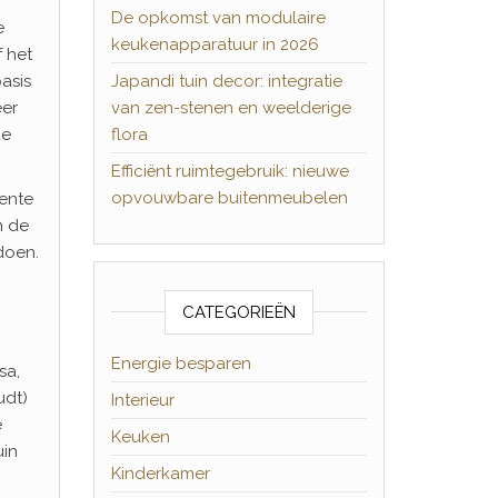
De opkomst van modulaire
e
keukenapparatuur in 2026
 het
basis
Japandi tuin decor: integratie
eer
van zen-stenen en weelderige
de
flora
Efficiënt ruimtegebruik: nieuwe
opvouwbare buitenmeubelen
nente
n de
doen.
CATEGORIEËN
Energie besparen
sa,
udt)
Interieur
e
Keuken
uin
Kinderkamer