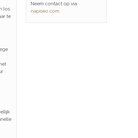
Neem contact op via
n los
napiseo.com
.
ar te
oege
het
ur
llijk
snelle