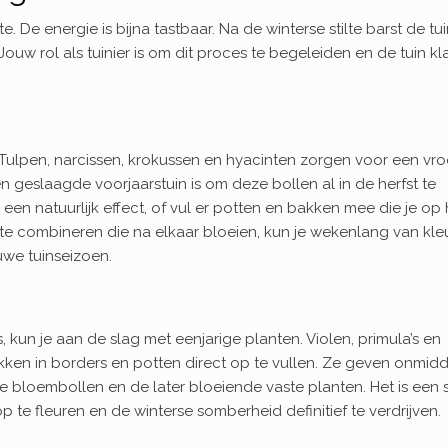
 De energie is bijna tastbaar. Na de winterse stilte barst de tui
uw rol als tuinier is om dit proces te begeleiden en de tuin kla
n. Tulpen, narcissen, krokussen en hyacinten zorgen voor een vr
geslaagde voorjaarstuin is om deze bollen al in de herfst te
 een natuurlijk effect, of vul er potten en bakken mee die je op 
 te combineren die na elkaar bloeien, kun je wekenlang van kle
euwe tuinseizoen.
 kun je aan de slag met eenjarige planten. Violen, primula’s en
ekken in borders en potten direct op te vullen. Ze geven onmidde
 bloembollen en de later bloeiende vaste planten. Het is een 
 te fleuren en de winterse somberheid definitief te verdrijven.