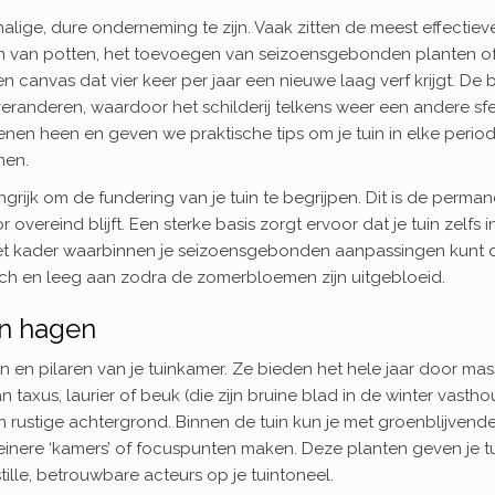
alige, dure onderneming te zijn. Vaak zitten de meest effectiev
tsen van potten, het toevoegen van seizoensgebonden planten of
en canvas dat vier keer per jaar een nieuwe laag verf krijgt. De 
veranderen, waardoor het schilderij telkens weer een andere sf
zoenen heen en geven we praktische tips om je tuin in elke perio
men.
grijk om de fundering van je tuin te begrijpen. Dit is de perma
 overeind blijft. Een sterke basis zorgt ervoor dat je tuin zelfs i
het kader waarbinnen je seizoensgebonden aanpassingen kunt 
sch en leeg aan zodra de zomerbloemen zijn uitgebloeid.
en hagen
 en pilaren van je tuinkamer. Ze bieden het hele jaar door mas
taxus, laurier of beuk (die zijn bruine blad in de winter vastho
en rustige achtergrond. Binnen de tuin kun je met groenblijvend
einere ‘kamers’ of focuspunten maken. Deze planten geven je t
stille, betrouwbare acteurs op je tuintoneel.