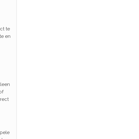
ct te
te en
lleen
of
rect
mpele