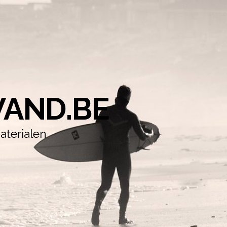
AND.BE
aterialen