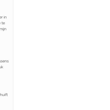
r in
 te
mijn
ssens
uk
huift