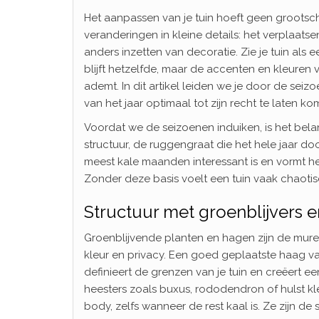
Het aanpassen van je tuin hoeft geen grootsch
veranderingen in kleine details: het verplaa
anders inzetten van decoratie. Zie je tuin als e
blijft hetzelfde, maar de accenten en kleuren 
ademt. In dit artikel leiden we je door de sei
van het jaar optimaal tot zijn recht te laten ko
Voordat we de seizoenen induiken, is het belan
structuur, de ruggengraat die het hele jaar door
meest kale maanden interessant is en vormt 
Zonder deze basis voelt een tuin vaak chaoti
Structuur met groenblijvers 
Groenblijvende planten en hagen zijn de muren
kleur en privacy. Een goed geplaatste haag van 
definieert de grenzen van je tuin en creëert e
heesters zoals buxus, rododendron of hulst kl
body, zelfs wanneer de rest kaal is. Ze zijn de 