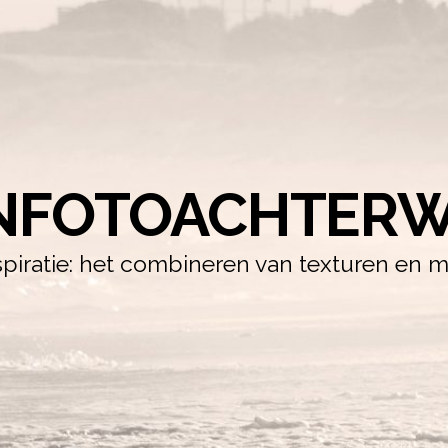
NFOTOACHTERW
iratie: het combineren van texturen en m