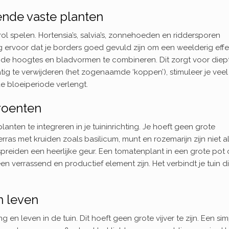
ende vaste planten
rol spelen. Hortensia’s, salvia’s, zonnehoeden en riddersporen
g ervoor dat je borders goed gevuld zijn om een weelderig effe
ende hoogtes en bladvormen te combineren. Dit zorgt voor diep
ig te verwijderen (het zogenaamde ‘koppen’), stimuleer je veel
e bloeiperiode verlengt.
groenten
nten te integreren in je tuininrichting. Je hoeft geen grote
ras met kruiden zoals basilicum, munt en rozemarijn zijn niet a
rspreiden een heerlijke geur. Een tomatenplant in een grote pot 
n verrassend en productief element zijn. Het verbindt je tuin di
n leven
 leven in de tuin. Dit hoeft geen grote vijver te zijn. Een si