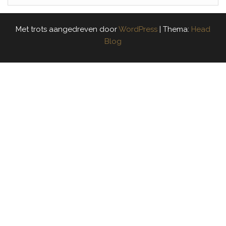
Met trots aangedreven door
WordPress
|
Thema:
Head
Blog