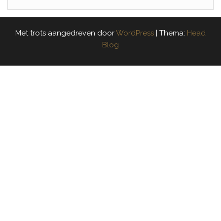
Met trots aangedreven door
WordPress
|
Thema:
Head
Blog