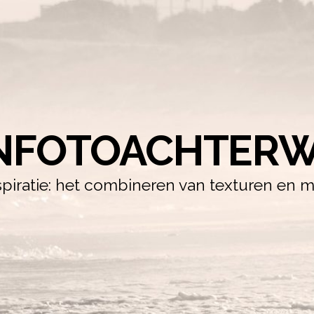
NFOTOACHTERW
iratie: het combineren van texturen en m