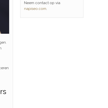
Neem contact op via
napiseo.com
.
gen.
n
iceren
rs