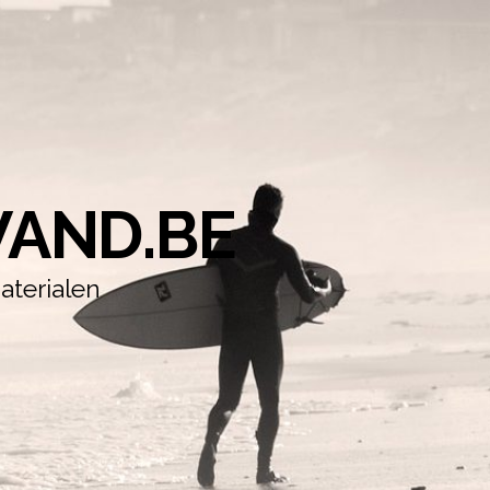
AND.BE
aterialen