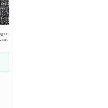
ing en
 vaak