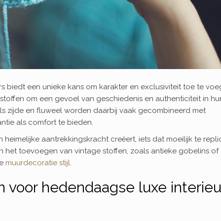
urs biedt een unieke kans om karakter en exclusiviteit toe te voe
offen om een gevoel van geschiedenis en authenticiteit in hu
ls zijde en fluweel worden daarbij vaak gecombineerd met
tie als comfort te bieden.
 heimelijke aantrekkingskracht creëert, iets dat moeilijk te repl
n het toevoegen van vintage stoffen, zoals antieke gobelins of
ve
muurdecoratie stijl
.
en voor hedendaagse luxe interieu