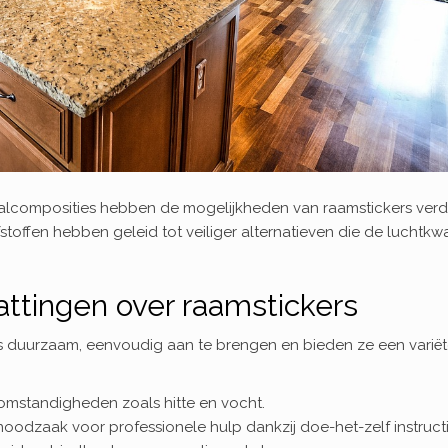
iaalcomposities hebben de mogelijkheden van raamstickers verd
toffen hebben geleid tot veiliger alternatieven die de luchtkwal
tingen over raamstickers
s duurzaam, eenvoudig aan te brengen en bieden ze een variët
omstandigheden zoals hitte en vocht.
 noodzaak voor professionele hulp dankzij doe-het-zelf instructi