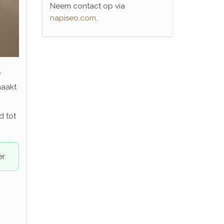
Neem contact op via
napiseo.com
.
f
maakt
d tot
r.