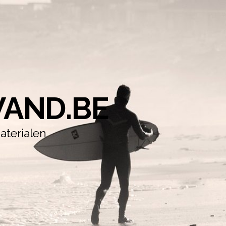
AND.BE
aterialen