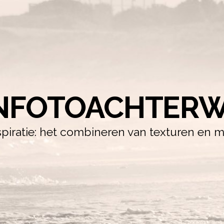
NFOTOACHTERW
iratie: het combineren van texturen en m