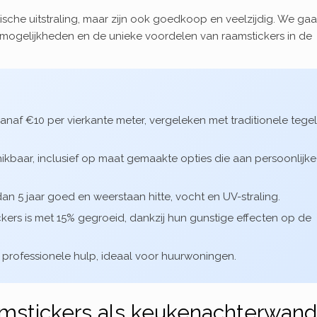
ische uitstraling, maar zijn ook goedkoop en veelzijdig. We ga
mogelijkheden en de unieke voordelen van raamstickers in de
anaf €10 per vierkante meter, vergeleken met traditionele tegel
kbaar, inclusief op maat gemaakte opties die aan persoonlijke
dan 5 jaar goed en weerstaan hitte, vocht en UV-straling.
ckers is met 15% gegroeid, dankzij hun gunstige effecten op de
en professionele hulp, ideaal voor huurwoningen.
amstickers als keukenachterwan