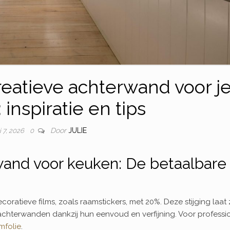
reatieve achterwand voor j
inspiratie en tips
Door
JULIE
 7, 2026
0
wand voor keuken: De betaalbare
oratieve films, zoals raamstickers, met 20%. Deze stijging laat 
chterwanden dankzij hun eenvoud en verfijning. Voor professi
mfolie
.