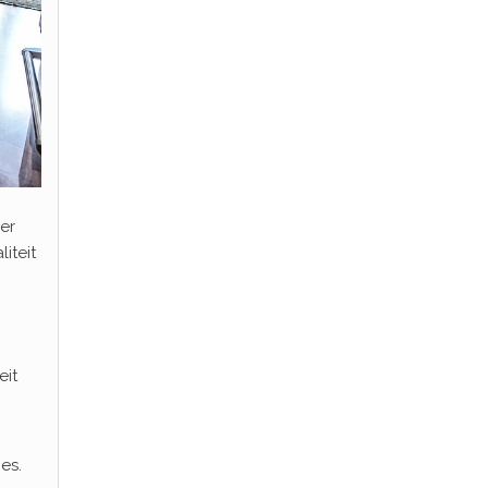
er
iteit
eit
es.