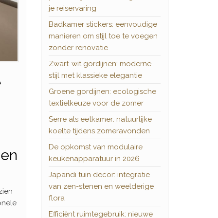
je reiservaring
Badkamer stickers: eenvoudige
manieren om stijl toe te voegen
zonder renovatie
Zwart-wit gordijnen: moderne
stijl met klassieke elegantie
e
Groene gordijnen: ecologische
textielkeuze voor de zomer
Serre als eetkamer: natuurlijke
koelte tijdens zomeravonden
De opkomst van modulaire
 en
keukenapparatuur in 2026
Japandi tuin decor: integratie
van zen-stenen en weelderige
zien
flora
onele
Efficiënt ruimtegebruik: nieuwe