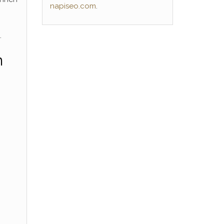
napiseo.com
.
.
n