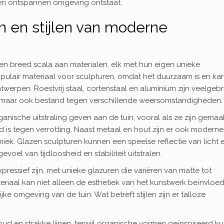
en ontspannen omgeving ontstaat.
n en stijlen van moderne
een breed scala aan materialen, elk met hun eigen unieke
opulair materiaal voor sculpturen, omdat het duurzaam is en ka
rpen. Roestvrij staal, cortenstaal en aluminium zijn veelgebr
zijn, maar ook bestand tegen verschillende weersomstandigheden.
ische uitstraling geven aan de tuin, vooral als ze zijn gemaa
s tegen verrotting. Naast metaal en hout zijn er ook moderne
ek. Glazen sculpturen kunnen een speelse reflectie van licht 
voel van tijdloosheid en stabiliteit uitstralen.
ressief zijn, met unieke glazuren die variëren van matte tot
riaal kan niet alleen de esthetiek van het kunstwerk beïnvloed
ke omgeving van de tuin. Wat betreft stijlen zijn er talloze
d en strakke lijnen, terwijl organische vormen geïnspireerd k