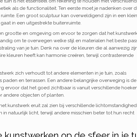
e tuin is het essentieel om rekening te houden met verschillen
tiek als de functionaliteit. Ten eerste moet je nadenken over 
ruimte. Een groot sculptuur kan overweldigend zijn in een klei
n gaat in een uitgestrekte buitenruimte.
ssen grootte en omgeving om ervoor te zorgen dat het kunstwer
standig om te overwegen welke stijl en materialen het beste pa
traling van je tuin. Denk na over de kleuren die al aanwezig zijn
e kleuren heeft kan harmonie creëren, terwijl contrasterende
stwerk zich verhoudt tot andere elementen in je tuin, zoals
paden en terrassen. Een andere belangrijke overweging is de
org ervoor dat het goed zichtbaar is vanuit verschillende hoeken
r andere objecten of planten.
et kunstwerk eruit zal zien bij verschillende lichtomstandighed
 natuurlijk licht, terwijl andere misschien beter tot hun recht
kunstwerken op de sfeer in je t