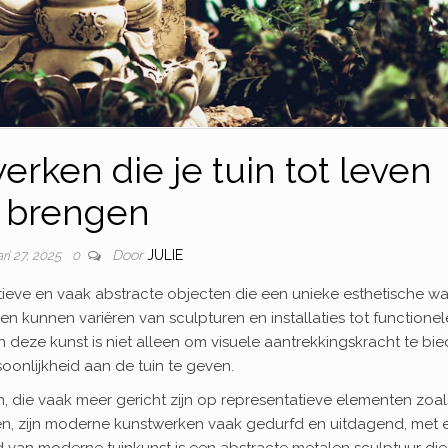
rken die je tuin tot leven
brengen
Door
JULIE
ri 27, 2025
0
tieve en vaak abstracte objecten die een unieke esthetische w
 kunnen variëren van sculpturen en installaties tot functionel
n deze kunst is niet alleen om visuele aantrekkingskracht te bie
oonlijkheid aan de tuin te geven.
en, die vaak meer gericht zijn op representatieve elementen zoal
en, zijn moderne kunstwerken vaak gedurfd en uitdagend, met 
d van moderne tuinkunst is een abstracte metalen sculptuur di