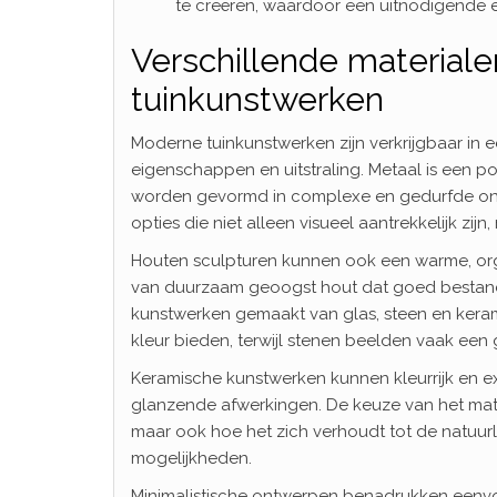
te creëren, waardoor een uitnodigende 
Verschillende materiale
tuinkunstwerken
Moderne tuinkunstwerken zijn verkrijgbaar in 
eigenschappen en uitstraling. Metaal is een p
worden gevormd in complexe en gedurfde ontwe
opties die niet alleen visueel aantrekkelijk 
Houten sculpturen kunnen ook een warme, organ
van duurzaam geoogst hout dat goed bestand i
kunstwerken gemaakt van glas, steen en kerami
kleur bieden, terwijl stenen beelden vaak een ge
Keramische kunstwerken kunnen kleurrijk en exp
glanzende afwerkingen. De keuze van het mate
maar ook hoe het zich verhoudt tot de natuurlij
mogelijkheden.
Minimalistische ontwerpen benadrukken eenvou