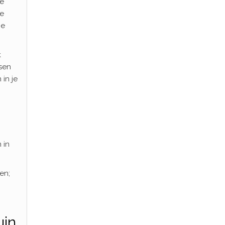
de
de
ne
k
ssen
 in je
 in
en;
uin