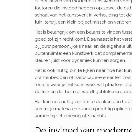
Bij het kiezen van moderne kunstwerken voor j
factoren die invloed hebben op zowel de esthe
schaal van het kunstwerk in verhouding tot de 
tuin, terwijl een klein object misschien verlore
Het is belangrijk om een balans te vinden tu
goed tot zijn recht komt. Daarnaast is het ver
bij jouw persoonlijke smaak en de algehele uits
buitenruimte; een kunstwerk dat complementair
kleuren juist voor dynamiek kunnen zorgen.
Het is ook nuttig om te kijken naar hoe het kun
plantenbedden of hardscape-elementen zoals 
locatie waar je het kunstwerk wilt plaatsen. Z
de tuin en dat het niet wordt geblokkeerd doo
Het kan ook nuttig zijn om te denken aan hoe h
sommige materialen kunnen prachtig oplichten in
komen bij schemering of ’s nachts.
De invloed van moderne 