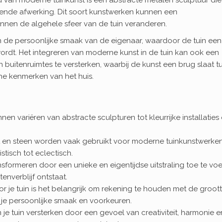
zende afwerking. Dit soort kunstwerken kunnen een
nen de algehele sfeer van de tuin veranderen.
n de persoonlijke smaak van de eigenaar, waardoor de tuin een
 wordt. Het integreren van moderne kunst in de tuin kan ook een
 buitenruimtes te versterken, waarbij de kunst een brug slaat t
he kenmerken van het huis.
n variëren van abstracte sculpturen tot kleurrijke installaties
hout en steen worden vaak gebruikt voor moderne tuinkunstwerken
istisch tot eclectisch.
sformeren door een unieke en eigentijdse uitstraling toe te vo
enverblijf ontstaat.
oor je tuin is het belangrijk om rekening te houden met de groot
s je persoonlijke smaak en voorkeuren.
e tuin versterken door een gevoel van creativiteit, harmonie e