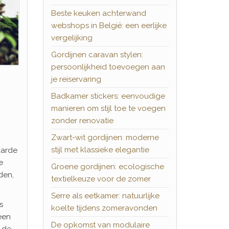
Beste keuken achterwand
webshops in België: een eerlijke
vergelijking
Gordijnen caravan stylen:
persoonlijkheid toevoegen aan
je reiservaring
Badkamer stickers: eenvoudige
manieren om stijl toe te voegen
zonder renovatie
Zwart-wit gordijnen: moderne
stijl met klassieke elegantie
aarde
e
Groene gordijnen: ecologische
den,
textielkeuze voor de zomer
Serre als eetkamer: natuurlijke
s
koelte tijdens zomeravonden
een
De opkomst van modulaire
e de