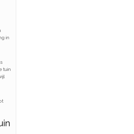
n
ng in
ls
 tuin
ijl
ot
uin