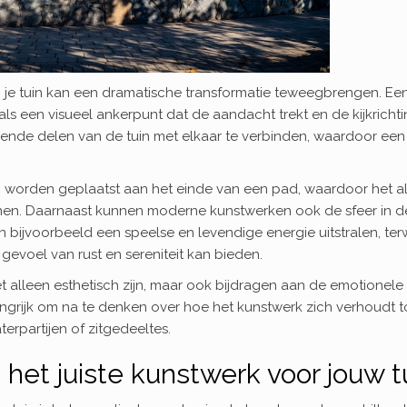
e tuin kan een dramatische transformatie teweegbrengen. Ee
s een visueel ankerpunt dat de aandacht trekt en de kijkrichti
llende delen van de tuin met elkaar te verbinden, waardoor een
n worden geplaatst aan het einde van een pad, waardoor het a
nen. Daarnaast kunnen moderne kunstwerken ook de sfeer in de
n bijvoorbeeld een speelse en levendige energie uitstralen, terw
gevoel van rust en sereniteit kan bieden.
t alleen esthetisch zijn, maar ook bijdragen aan de emotionele
belangrijk om na te denken over hoe het kunstwerk zich verhoudt t
erpartijen of zitgedeeltes.
 het juiste kunstwerk voor jouw t