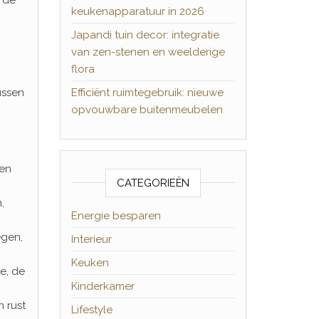
keukenapparatuur in 2026
Japandi tuin decor: integratie
van zen-stenen en weelderige
flora
ussen
Efficiënt ruimtegebruik: nieuwe
opvouwbare buitenmeubelen
 en
CATEGORIEËN
,
Energie besparen
egen,
Interieur
Keuken
te, de
Kinderkamer
n rust
Lifestyle