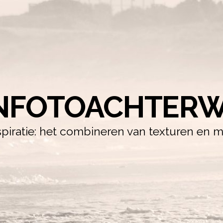
NFOTOACHTERW
iratie: het combineren van texturen en m