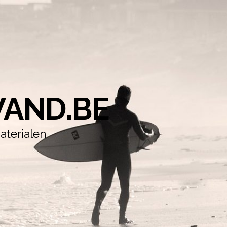
AND.BE
aterialen