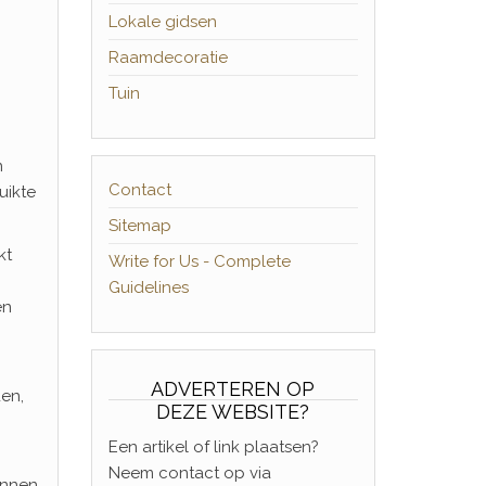
Lokale gidsen
Raamdecoratie
Tuin
n
Contact
uikte
Sitemap
kt
Write for Us - Complete
Guidelines
en
ADVERTEREN OP
en,
DEZE WEBSITE?
Een artikel of link plaatsen?
Neem contact op via
unnen