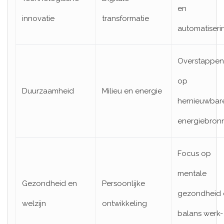
en
innovatie
transformatie
automatiseri
Overstappen
op
Duurzaamheid
Milieu en energie
hernieuwbar
energiebron
Focus op
mentale
Gezondheid en
Persoonlijke
gezondheid 
welzijn
ontwikkeling
balans werk-